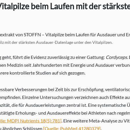
italpilze beim Laufen mit der stärkst
ilz mit der stärksten Ausdauer-Datenlage unter den Vitalpilzen.
geht, führt die Evidenz zuverlässig zu einer Gattung:
Cordyceps
.
hen Medizin seit Jahrhunderten mit Energie und Ausdauer verbund
re kontrollierte Studien auf sich gezogen.
ssbare Verbesserungen bei Zeit bis zur Erschöpfung, ventilatoris
pfinden. Einzelne Untersuchungen verzeichnen auch Effekte au
tät, die für Ausdauerleistungen zentral ist. Eine systematische Ü
stätigte Erholungs- und Ausdauereffekte bei Athleten nach rege
lle: MDPI Nutrients 18(5):781]
. Eine weitere Meta-Analyse zu Vit
 ähnlichen Schlüssen
[Quelle: PubMed 41280379]
.