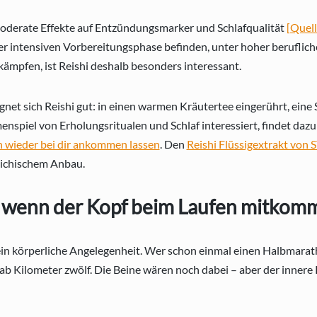
derate Effekte auf Entzündungsmarker und Schlafqualität
[Quel
einer intensiven Vorbereitungsphase befinden, unter hoher beruflic
kämpfen, ist Reishi deshalb besonders interessant.
net sich Reishi gut: in einen warmen Kräutertee eingerührt, eine
nspiel von Erholungsritualen und Schlaf interessiert, findet dazu
ich wieder bei dir ankommen lassen
. Den
Reishi Flüssigextrakt von
eichischem Anbau.
 wenn der Kopf beim Laufen mitkomm
ein körperliche Angelegenheit. Wer schon einmal einen Halbmarath
ab Kilometer zwölf. Die Beine wären noch dabei – aber der inner