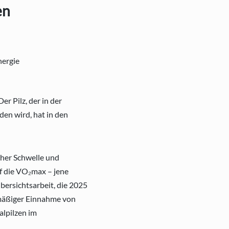
en
 Der Pilz, der in der
en wird, hat in den
cher Schwelle und
f die VO₂max – jene
bersichtsarbeit, die 2025
lmäßiger Einnahme von
alpilzen im