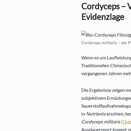
Cordyceps – V
Evidenzlage
Cordyceps militaris – der P
Wenn es um Laufleistung 
Traditionellen Chinesisc
vergangenen Jahren mehre
Die Ergebnisse zeigen me
subjektivem Ermüdungsem
Sauerstoffaufnahmekapazi
in
Nutrients
erschien, be
Cordyceps militaris
[Que
Ausdauersport kommt zu