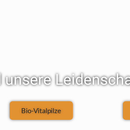
d unsere Leidenscha
Bio-Vitalpilze