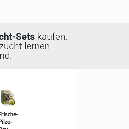
cht-Sets
kaufen,
zucht lernen
nd.
Frische-
Pilze-
Box