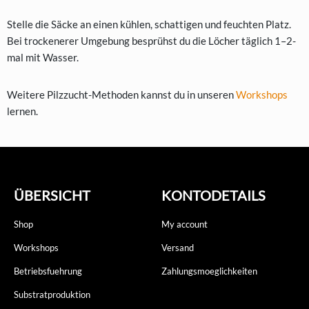
Stelle die Säcke an einen kühlen, schattigen und feuchten Platz.
Bei trockenerer Umgebung besprühst du die Löcher täglich 1–2-
mal mit Wasser.
Weitere Pilzzucht-Methoden kannst du in unseren
Workshops
lernen.
ÜBERSICHT
KONTODETAILS
Shop
My account
Workshops
Versand
Betriebsfuehrung
Zahlungsmoeglichkeiten
Substratproduktion